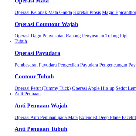
Operasi Mata
Operasi Kelopak Mata Ganda
Koreksi Ptosis
Magic Epicanthop
Operasi Countour Wajah
Operasi Dagu
Penyusutan Rahang
Penyusutan Tulang Pipi
Tubuh
Operasi Payudara
Pembesaran Payudara
Pengecilan Payudara
Pengencangan Pay
Contour Tubuh
Operasi Perut (Tummy Tuck)
Operasi Apple Hip-up
Sedot Le
Anti Penuaan
Anti Penuaan Wajah
Operasi Anti Penuaan pada Mata
Extended Deep Plane Facelift
Anti Penuaan Tubuh