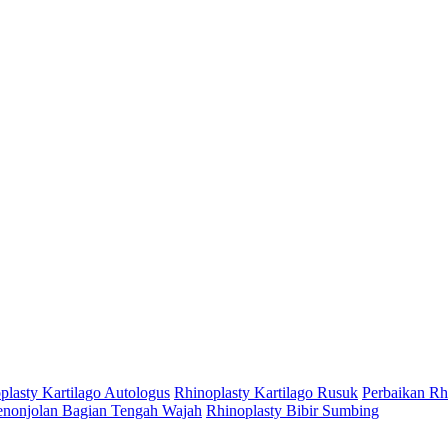
plasty Kartilago Autologus
Rhinoplasty Kartilago Rusuk
Perbaikan Rh
enonjolan Bagian Tengah Wajah
Rhinoplasty Bibir Sumbing