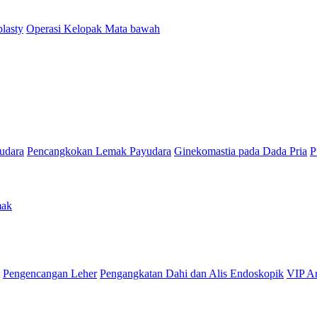
lasty
Operasi Kelopak Mata bawah
udara
Pencangkokan Lemak Payudara
Ginekomastia pada Dada Pria
P
mak
Pengencangan Leher
Pengangkatan Dahi dan Alis Endoskopik
VIP An