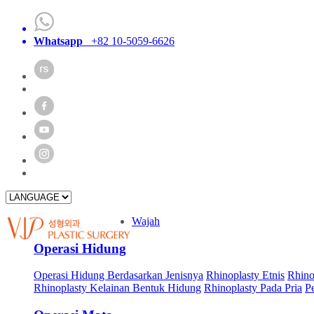
Whatsapp
+82 10-5059-6626
Wajah
Operasi Hidung
Operasi Hidung Berdasarkan Jenisnya
Rhinoplasty Etnis
Rhino
Rhinoplasty Kelainan Bentuk Hidung
Rhinoplasty Pada Pria
P