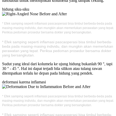
nasolabial untuk menonjolkan kolumella yang tampak cekung.
hidung siku-siku
* Efek samping seperti inflamasi pascaoperasi bisa timbul berbeda-beda pada
masing-masing individu, dan mungkin akan memerlukan perawatan yang tepat.
Periksa pedoman prosedur bersama dokter yang bersangkutan.
* Efek samping seperti inflamasi pascaoperasi bisa timbul berbeda-
beda pada masing-masing individu, dan mungkin akan memerlukan
perawatan yang tepat. Periksa pedoman prosedur bersama dokter
yang bersangkutan.
Sudut yang ideal dari kolumela ke ujung hidung bukanlah 90 °, tapi
30 ° - 45 °. Hal ini dapat terjadi bila silikon atau tulang rawan
ditempatkan terlalu ke depan pada hidung yang pendek.
deformasi karena inflamasi
* Efek samping seperti inflamasi pascaoperasi bisa timbul berbeda-beda pada
masing-masing individu, dan mungkin akan memerlukan perawatan yang tepat.
Periksa pedoman prosedur bersama dokter yang bersangkutan.
* Efek samping seperti inflamasi pascaoperasi bisa timbul berbeda-