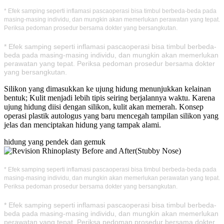
* Efek samping seperti inflamasi pascaoperasi bisa timbul berbeda-beda pada
masing-masing individu, dan mungkin akan memerlukan perawatan yang tepat.
Periksa pedoman prosedur bersama dokter yang bersangkutan.
* Efek samping seperti inflamasi pascaoperasi bisa timbul berbeda-
beda pada masing-masing individu, dan mungkin akan memerlukan
perawatan yang tepat. Periksa pedoman prosedur bersama dokter
yang bersangkutan.
Silikon yang dimasukkan ke ujung hidung menunjukkan kelainan
bentuk; Kulit menjadi lebih tipis seiring berjalannya waktu. Karena
ujung hidung diisi dengan silikon, kulit akan memerah. Konsep
operasi plastik autologus yang baru mencegah tampilan silikon yang
jelas dan menciptakan hidung yang tampak alami.
hidung yang pendek dan gemuk
* Efek samping seperti inflamasi pascaoperasi bisa timbul berbeda-beda pada
masing-masing individu, dan mungkin akan memerlukan perawatan yang tepat.
Periksa pedoman prosedur bersama dokter yang bersangkutan.
* Efek samping seperti inflamasi pascaoperasi bisa timbul berbeda-
beda pada masing-masing individu, dan mungkin akan memerlukan
perawatan yang tepat. Periksa pedoman prosedur bersama dokter