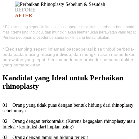
BEFORE
AFTER
* Efek samping seperti inflamasi pascaoperasi bisa timbul berbeda-beda pada
masing-masing individu, dan mungkin akan memerlukan perawatan yang tepat.
Periksa pedoman prosedur bersama dokter yang bersangkutan.
* Efek samping seperti inflamasi pascaoperasi bisa timbul berbeda-
beda pada masing-masing individu, dan mungkin akan memerlukan
perawatan yang tepat. Periksa pedoman prosedur bersama dokter
yang bersangkutan.
Kandidat yang Ideal untuk Perbaikan
rhinoplasty
01
Orang yang tidak puas dengan bentuk hidung dari rhinoplasty
sebelumnya
02
Orang dengan terkontraksi (Karena kegagalan rhinoplasty atau
infeksi / kontraksi dari implan asing)
03
Orang dengan tampilan hidung terjepit