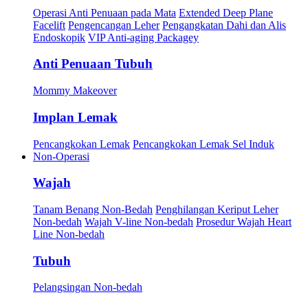
Operasi Anti Penuaan pada Mata
Extended Deep Plane
Facelift
Pengencangan Leher
Pengangkatan Dahi dan Alis
Endoskopik
VIP Anti-aging Packagey
Anti Penuaan Tubuh
Mommy Makeover
Implan Lemak
Pencangkokan Lemak
Pencangkokan Lemak Sel Induk
Non-Operasi
Wajah
Tanam Benang Non-Bedah
Penghilangan Keriput Leher
Non-bedah
Wajah V-line Non-bedah
Prosedur Wajah Heart
Line Non-bedah
Tubuh
Pelangsingan Non-bedah