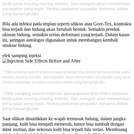
beda pada masing-masing individu, dan mungkin akan memerlukan
perawatan yang tepat. Periksa pedoman prosedur bersama dokter
yang bersangkutan.
Bila ada infeksi pada implan seperti silikon atau Gore-Tex, kontraksi
bisa terjadi dan hidung akan berubah bentuk. Semakin pendek
ukuran hidung, semakin serius deformasi yang terjadi. Dalam kasus
ini, jaringan autologus digunakan untuk membangun kembali
struktur hidung.
efek samping injeksi
* Efek samping seperti inflamasi pascaoperasi bisa timbul berbeda-beda pada
masing-masing individu, dan mungkin akan memerlukan perawatan yang tepat.
Periksa pedoman prosedur bersama dokter yang bersangkutan.
* Efek samping seperti inflamasi pascaoperasi bisa timbul berbeda-
beda pada masing-masing individu, dan mungkin akan memerlukan
perawatan yang tepat. Periksa pedoman prosedur bersama dokter
yang bersangkutan.
Saat silikon disuntikkan ke wajah termasuk hidung, dalam jangka
panjang, kulit bisa menjadi memerah, tumor bisa tumbuh dengan
tidak normal, dan nekrosis kulit bisa terjadi bila serius. Membuang