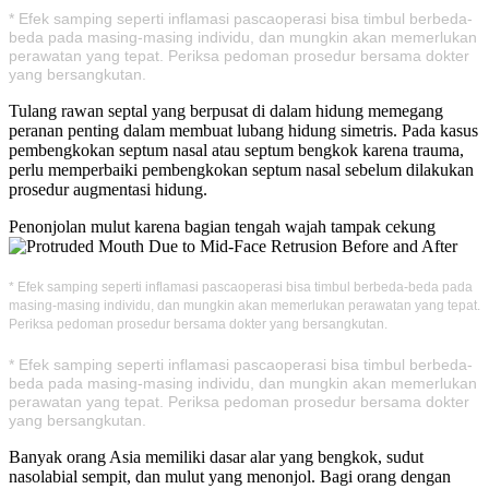
* Efek samping seperti inflamasi pascaoperasi bisa timbul berbeda-
beda pada masing-masing individu, dan mungkin akan memerlukan
perawatan yang tepat. Periksa pedoman prosedur bersama dokter
yang bersangkutan.
Tulang rawan septal yang berpusat di dalam hidung memegang
peranan penting dalam membuat lubang hidung simetris. Pada kasus
pembengkokan septum nasal atau septum bengkok karena trauma,
perlu memperbaiki pembengkokan septum nasal sebelum dilakukan
prosedur augmentasi hidung.
Penonjolan mulut karena bagian tengah wajah tampak cekung
* Efek samping seperti inflamasi pascaoperasi bisa timbul berbeda-beda pada
masing-masing individu, dan mungkin akan memerlukan perawatan yang tepat.
Periksa pedoman prosedur bersama dokter yang bersangkutan.
* Efek samping seperti inflamasi pascaoperasi bisa timbul berbeda-
beda pada masing-masing individu, dan mungkin akan memerlukan
perawatan yang tepat. Periksa pedoman prosedur bersama dokter
yang bersangkutan.
Banyak orang Asia memiliki dasar alar yang bengkok, sudut
nasolabial sempit, dan mulut yang menonjol. Bagi orang dengan