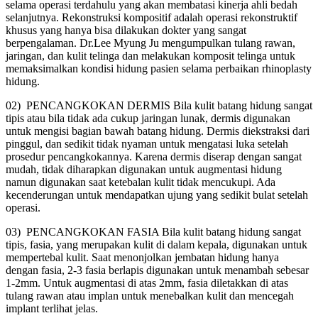
selama operasi terdahulu yang akan membatasi kinerja ahli bedah
selanjutnya. Rekonstruksi kompositif adalah operasi rekonstruktif
khusus yang hanya bisa dilakukan dokter yang sangat
berpengalaman. Dr.Lee Myung Ju mengumpulkan tulang rawan,
jaringan, dan kulit telinga dan melakukan komposit telinga untuk
memaksimalkan kondisi hidung pasien selama perbaikan rhinoplasty
hidung.
02) PENCANGKOKAN DERMIS
Bila kulit batang hidung sangat
tipis atau bila tidak ada cukup jaringan lunak, dermis digunakan
untuk mengisi bagian bawah batang hidung. Dermis diekstraksi dari
pinggul, dan sedikit tidak nyaman untuk mengatasi luka setelah
prosedur pencangkokannya. Karena dermis diserap dengan sangat
mudah, tidak diharapkan digunakan untuk augmentasi hidung
namun digunakan saat ketebalan kulit tidak mencukupi. Ada
kecenderungan untuk mendapatkan ujung yang sedikit bulat setelah
operasi.
03) PENCANGKOKAN FASIA
Bila kulit batang hidung sangat
tipis, fasia, yang merupakan kulit di dalam kepala, digunakan untuk
mempertebal kulit. Saat menonjolkan jembatan hidung hanya
dengan fasia, 2-3 fasia berlapis digunakan untuk menambah sebesar
1-2mm. Untuk augmentasi di atas 2mm, fasia diletakkan di atas
tulang rawan atau implan untuk menebalkan kulit dan mencegah
implant terlihat jelas.