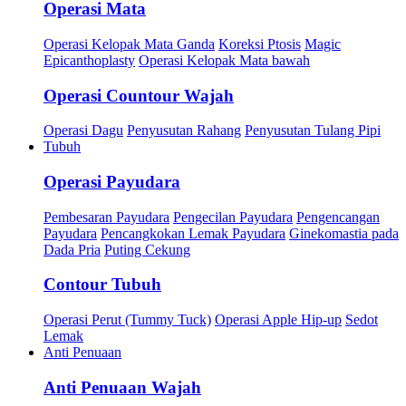
Operasi Mata
Operasi Kelopak Mata Ganda
Koreksi Ptosis
Magic
Epicanthoplasty
Operasi Kelopak Mata bawah
Operasi Countour Wajah
Operasi Dagu
Penyusutan Rahang
Penyusutan Tulang Pipi
Tubuh
Operasi Payudara
Pembesaran Payudara
Pengecilan Payudara
Pengencangan
Payudara
Pencangkokan Lemak Payudara
Ginekomastia pada
Dada Pria
Puting Cekung
Contour Tubuh
Operasi Perut (Tummy Tuck)
Operasi Apple Hip-up
Sedot
Lemak
Anti Penuaan
Anti Penuaan Wajah