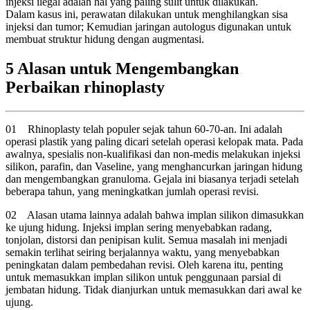
injeksi ilegal adalah hal yang paling sulit untuk dilakukan.
Dalam kasus ini, perawatan dilakukan untuk menghilangkan sisa
injeksi dan tumor; Kemudian jaringan autologus digunakan untuk
membuat struktur hidung dengan augmentasi.
5 Alasan untuk Mengembangkan
Perbaikan rhinoplasty
01
Rhinoplasty telah populer sejak tahun 60-70-an. Ini adalah
operasi plastik yang paling dicari setelah operasi kelopak mata. Pada
awalnya, spesialis non-kualifikasi dan non-medis melakukan injeksi
silikon, parafin, dan Vaseline, yang menghancurkan jaringan hidung
dan mengembangkan granuloma. Gejala ini biasanya terjadi setelah
beberapa tahun, yang meningkatkan jumlah operasi revisi.
02
Alasan utama lainnya adalah bahwa implan silikon dimasukkan
ke ujung hidung. Injeksi implan sering menyebabkan radang,
tonjolan, distorsi dan penipisan kulit. Semua masalah ini menjadi
semakin terlihat seiring berjalannya waktu, yang menyebabkan
peningkatan dalam pembedahan revisi. Oleh karena itu, penting
untuk memasukkan implan silikon untuk penggunaan parsial di
jembatan hidung. Tidak dianjurkan untuk memasukkan dari awal ke
ujung.