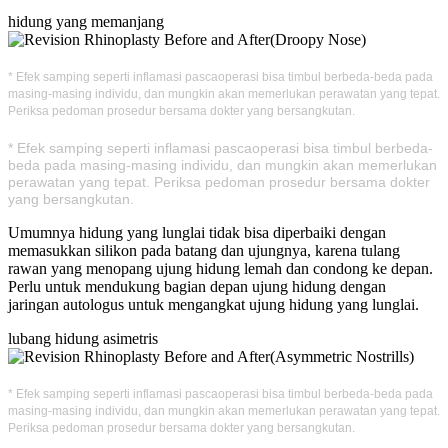
hidung yang memanjang
* Efek samping seperti inflamasi pascaoperasi bisa timbul berbeda-beda pada
masing-masing individu, dan mungkin akan memerlukan perawatan yang tepat.
Periksa pedoman prosedur bersama dokter yang bersangkutan.
* Efek samping seperti inflamasi pascaoperasi bisa timbul berbeda-
beda pada masing-masing individu, dan mungkin akan memerlukan
perawatan yang tepat. Periksa pedoman prosedur bersama dokter
yang bersangkutan.
Umumnya hidung yang lunglai tidak bisa diperbaiki dengan
memasukkan silikon pada batang dan ujungnya, karena tulang
rawan yang menopang ujung hidung lemah dan condong ke depan.
Perlu untuk mendukung bagian depan ujung hidung dengan
jaringan autologus untuk mengangkat ujung hidung yang lunglai.
lubang hidung asimetris
* Efek samping seperti inflamasi pascaoperasi bisa timbul berbeda-beda pada
masing-masing individu, dan mungkin akan memerlukan perawatan yang tepat.
Periksa pedoman prosedur bersama dokter yang bersangkutan.