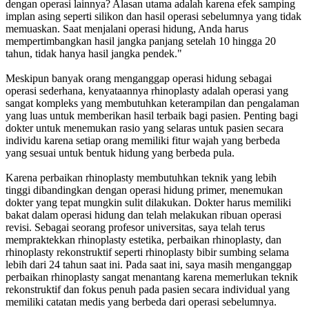
dengan operasi lainnya? Alasan utama adalah karena efek samping
implan asing seperti silikon dan hasil operasi sebelumnya yang tidak
memuaskan. Saat menjalani operasi hidung, Anda harus
mempertimbangkan hasil jangka panjang setelah 10 hingga 20
tahun, tidak hanya hasil jangka pendek."
Meskipun banyak orang menganggap operasi hidung sebagai
operasi sederhana, kenyataannya rhinoplasty adalah operasi yang
sangat kompleks yang membutuhkan keterampilan dan pengalaman
yang luas untuk memberikan hasil terbaik bagi pasien. Penting bagi
dokter untuk menemukan rasio yang selaras untuk pasien secara
individu karena setiap orang memiliki fitur wajah yang berbeda
yang sesuai untuk bentuk hidung yang berbeda pula.
Karena perbaikan rhinoplasty membutuhkan teknik yang lebih
tinggi dibandingkan dengan operasi hidung primer, menemukan
dokter yang tepat mungkin sulit dilakukan. Dokter harus memiliki
bakat dalam operasi hidung dan telah melakukan ribuan operasi
revisi. Sebagai seorang profesor universitas, saya telah terus
mempraktekkan rhinoplasty estetika, perbaikan rhinoplasty, dan
rhinoplasty rekonstruktif seperti rhinoplasty bibir sumbing selama
lebih dari 24 tahun saat ini. Pada saat ini, saya masih menganggap
perbaikan rhinoplasty sangat menantang karena memerlukan teknik
rekonstruktif dan fokus penuh pada pasien secara individual yang
memiliki catatan medis yang berbeda dari operasi sebelumnya.