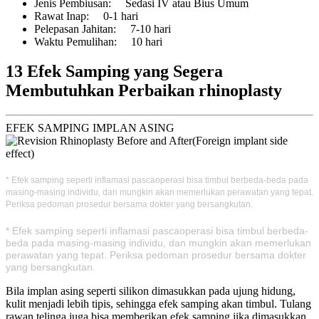
Jenis Pembiusan
: Sedasi IV atau Bius Umum
Rawat Inap
: 0-1 hari
Pelepasan Jahitan
: 7-10 hari
Waktu Pemulihan
: 10 hari
13 Efek Samping yang Segera
Membutuhkan Perbaikan rhinoplasty
EFEK SAMPING IMPLAN ASING
* Efek samping seperti inflamasi pascaoperasi bisa timbul berbeda-beda pada
masing-masing individu, dan mungkin akan memerlukan perawatan yang tepat.
Periksa pedoman prosedur bersama dokter yang bersangkutan.
* Efek samping seperti inflamasi pascaoperasi bisa timbul berbeda-
beda pada masing-masing individu, dan mungkin akan memerlukan
perawatan yang tepat. Periksa pedoman prosedur bersama dokter
yang bersangkutan.
Bila implan asing seperti silikon dimasukkan pada ujung hidung,
kulit menjadi lebih tipis, sehingga efek samping akan timbul. Tulang
rawan telinga juga bisa memberikan efek samping jika dimasukkan