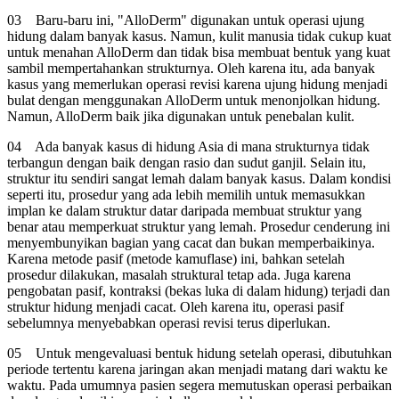
03
Baru-baru ini, "AlloDerm" digunakan untuk operasi ujung
hidung dalam banyak kasus. Namun, kulit manusia tidak cukup kuat
untuk menahan AlloDerm dan tidak bisa membuat bentuk yang kuat
sambil mempertahankan strukturnya. Oleh karena itu, ada banyak
kasus yang memerlukan operasi revisi karena ujung hidung menjadi
bulat dengan menggunakan AlloDerm untuk menonjolkan hidung.
Namun, AlloDerm baik jika digunakan untuk penebalan kulit.
04
Ada banyak kasus di hidung Asia di mana strukturnya tidak
terbangun dengan baik dengan rasio dan sudut ganjil. Selain itu,
struktur itu sendiri sangat lemah dalam banyak kasus. Dalam kondisi
seperti itu, prosedur yang ada lebih memilih untuk memasukkan
implan ke dalam struktur datar daripada membuat struktur yang
benar atau memperkuat struktur yang lemah. Prosedur cenderung ini
menyembunyikan bagian yang cacat dan bukan memperbaikinya.
Karena metode pasif (metode kamuflase) ini, bahkan setelah
prosedur dilakukan, masalah struktural tetap ada. Juga karena
pengobatan pasif, kontraksi (bekas luka di dalam hidung) terjadi dan
struktur hidung menjadi cacat. Oleh karena itu, operasi pasif
sebelumnya menyebabkan operasi revisi terus diperlukan.
05
Untuk mengevaluasi bentuk hidung setelah operasi, dibutuhkan
periode tertentu karena jaringan akan menjadi matang dari waktu ke
waktu. Pada umumnya pasien segera memutuskan operasi perbaikan