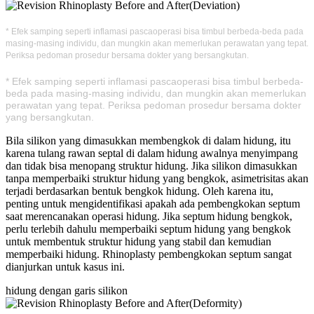
* Efek samping seperti inflamasi pascaoperasi bisa timbul berbeda-beda pada
masing-masing individu, dan mungkin akan memerlukan perawatan yang tepat.
Periksa pedoman prosedur bersama dokter yang bersangkutan.
* Efek samping seperti inflamasi pascaoperasi bisa timbul berbeda-
beda pada masing-masing individu, dan mungkin akan memerlukan
perawatan yang tepat. Periksa pedoman prosedur bersama dokter
yang bersangkutan.
Bila silikon yang dimasukkan membengkok di dalam hidung, itu
karena tulang rawan septal di dalam hidung awalnya menyimpang
dan tidak bisa menopang struktur hidung. Jika silikon dimasukkan
tanpa memperbaiki struktur hidung yang bengkok, asimetrisitas akan
terjadi berdasarkan bentuk bengkok hidung. Oleh karena itu,
penting untuk mengidentifikasi apakah ada pembengkokan septum
saat merencanakan operasi hidung. Jika septum hidung bengkok,
perlu terlebih dahulu memperbaiki septum hidung yang bengkok
untuk membentuk struktur hidung yang stabil dan kemudian
memperbaiki hidung. Rhinoplasty pembengkokan septum sangat
dianjurkan untuk kasus ini.
hidung dengan garis silikon