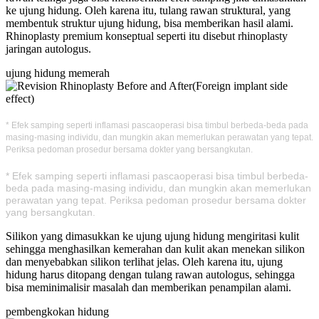
ke ujung hidung. Oleh karena itu, tulang rawan struktural, yang
membentuk struktur ujung hidung, bisa memberikan hasil alami.
Rhinoplasty premium konseptual seperti itu disebut rhinoplasty
jaringan autologus.
ujung hidung memerah
* Efek samping seperti inflamasi pascaoperasi bisa timbul berbeda-beda pada
masing-masing individu, dan mungkin akan memerlukan perawatan yang tepat.
Periksa pedoman prosedur bersama dokter yang bersangkutan.
* Efek samping seperti inflamasi pascaoperasi bisa timbul berbeda-
beda pada masing-masing individu, dan mungkin akan memerlukan
perawatan yang tepat. Periksa pedoman prosedur bersama dokter
yang bersangkutan.
Silikon yang dimasukkan ke ujung ujung hidung mengiritasi kulit
sehingga menghasilkan kemerahan dan kulit akan menekan silikon
dan menyebabkan silikon terlihat jelas. Oleh karena itu, ujung
hidung harus ditopang dengan tulang rawan autologus, sehingga
bisa meminimalisir masalah dan memberikan penampilan alami.
pembengkokan hidung