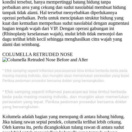
kondisi tersebut, hanya mempertinggi batang hidung tanpa
perbaikan area yang cekung dan sudut nasolabial membuat hidung
tampak tidak alami. Hal tersebut menyebabkan diperlukannya
operasi perbaikan. Perlu untuk menciptakan struktur hidung yang
kuat dan kemudian memperluas sudut nasolabial dengan augmentasi
bagian tengah wajah dari VIP. Dengan operasi gabungan ini
(Rhinoplasty keselarasan wajah), mulut lebih tidak menonjol dan
dagu terlihat lebih kecil sehingga menghasilkan citra wajah yang
alami dan seimbang.
COLUMELLA RETRUDED NOSE
* Efek samping seperti inflamasi pascaoperasi bisa timbul berbeda-beda pada
masing-masing individu, dan mungkin akan memerlukan perawatan yang tepat.
Periksa pedoman prosedur bersama dokter yang bersangkutan.
* Efek samping seperti inflamasi pascaoperasi bisa timbul berbeda-
beda pada masing-masing individu, dan mungkin akan memerlukan
perawatan yang tepat. Periksa pedoman prosedur bersama dokter
yang bersangkutan.
Kolumela adalah bagian yang menopang di antara lubang hidung.
Jika tulang rawan septal pendek, columella terlihat lebih cekung.
Oleh karena itu, perlu dicangkokkan tulang rawan di antara sudut