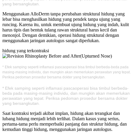
yang bersangkutan.
Menggunakan AlloDerm tanpa perubahan struktural hidung yang
lebar bisa menghasilkan hidung yang pendek tanpa ujung yang
runcing. Karena itu, untuk membuat ujung hidung yang indah, kulit
harus tipis dan bentuk tulang rawan struktural harus kecil dan
menonjol. Dengan demikian, operasi hidung struktural dengan
menggunakan jaringan autologus sangat diperlukan.
hidung yang terkontraksi
* Efek samping seperti inflamasi pascaoperasi bisa timbul berbeda-beda pada
masing-masing individu, dan mungkin akan memerlukan perawatan yang tepat.
Periksa pedoman prosedur bersama dokter yang bersangkutan.
* Efek samping seperti inflamasi pascaoperasi bisa timbul berbeda-
beda pada masing-masing individu, dan mungkin akan memerlukan
perawatan yang tepat. Periksa pedoman prosedur bersama dokter
yang bersangkutan.
Saat kontraksi terjadi akibat implan, hidung akan terangkat dan
lubang hidung menjadi lebih terlihat. Dalam kasus yang serius,
pertama-tama perlu memperbaiki panjang dan struktur hidung, dan
kemudian tinggi hidung, menggunakan jaringan autologus.